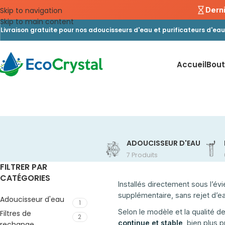
Skip to navigation
Derni
Skip to main content
Livraison gratuite pour nos adoucisseurs d'eau et purificateurs d'eau
Accueil
Bout
ADOUCISSEUR D'EAU
7 Produits
FILTRER PAR
CATÉGORIES
Installés directement sous l’évi
supplémentaire, sans rejet d’e
Adoucisseur d'eau
1
Selon le modèle et la qualité d
Filtres de
2
continue et stable
, bien plus p
rechange