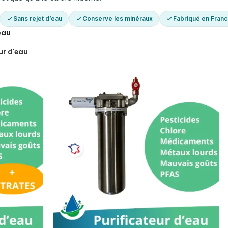
Sans rejet d’eau
Conserve les minéraux
Fabriqué en Fran
eau
ur d'eau