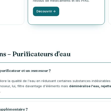
résidus de médicaments et les PFAS.
Découvrir →
ns – Purificateurs d'eau
purificateur et un osmoseur ?
liore la qualité de l'eau en réduisant certaines substances indésirable
oseur, lui, filtre davantage d'éléments mais
déminéralise l'eau, rejette
.
 supplémentaire ?