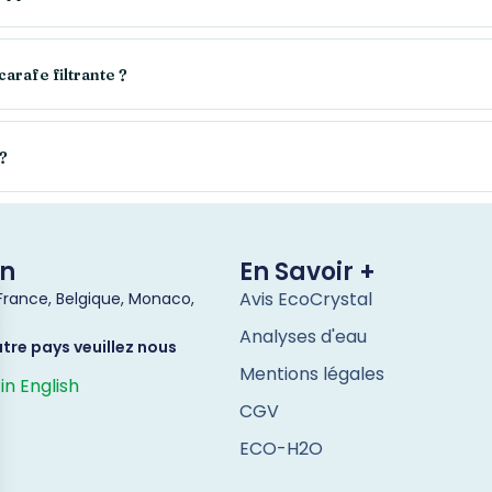
carafe filtrante ?
 ?
on
En Savoir +
Avis EcoCrystal
 France, Belgique, Monaco,
.
Analyses d'eau
tre pays veuillez nous
Mentions légales
in English
CGV
ECO-H2O