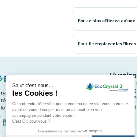
Est-ce plus efficace qu'une 
Faut-il remplacer les filtres
Livrais
Livraison en
Salut c'est nous...
Luxembourg
les Cookies !
rystal est une marque de la
Pour tout au
été ECO-H2O spécialisée
contacter
On a attendu d'être sûrs que le contenu de ce site vous intéresse
EcoCrystal 
 le traitement de l'eau depuis
avant de vous déranger, mais on aimerait bien vous
.
accompagner pendant votre visite...
C'est OK pour vous ?
Consentements certifiés par