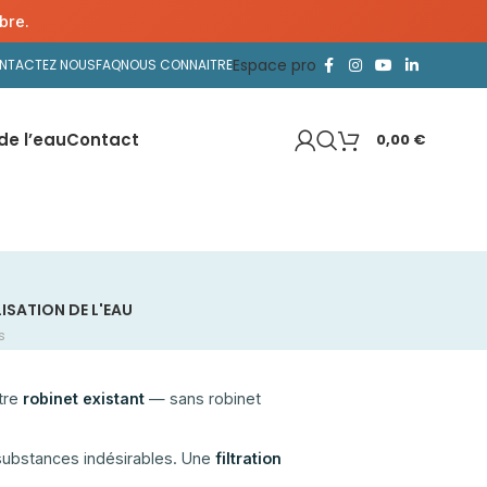
bre.
Espace pro
NTACTEZ NOUS
FAQ
NOUS CONNAITRE
de l’eau
Contact
0,00
€
ISATION DE L'EAU
s
otre
robinet existant
— sans robinet
s substances indésirables. Une
filtration