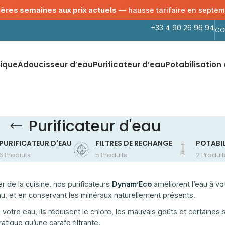
ères semaines aux prix actuels
— hausse tarifaire en septem
+33 4 90 26 96 94
CO
ique
Adoucisseur d’eau
Purificateur d’eau
Potabilisation 
Purificateur d'eau
PURIFICATEUR D'EAU
FILTRES DE RECHANGE
POTABIL
6 Produits
5 Produits
2 Produit
er de la cuisine, nos purificateurs
Dynam’Eco
améliorent l’eau à v
au, et en conservant les minéraux naturellement présents.
e votre eau, ils réduisent le chlore, les mauvais goûts et certaine
ratique qu’une carafe filtrante.