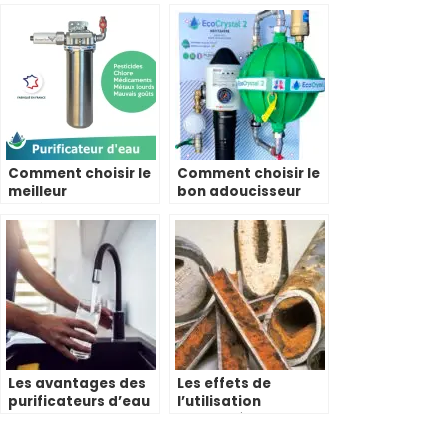
Comment choisir le
Comment choisir le
meilleur
bon adoucisseur
purificateur d’eau
d’eau pour votre
du robinet pour
maison en fonction
votre maison
de vos besoins
Les avantages des
Les effets de
purificateurs d’eau
l’utilisation
du robinet pour la
prolongée d’un
santé
adoucisseur d’eau à