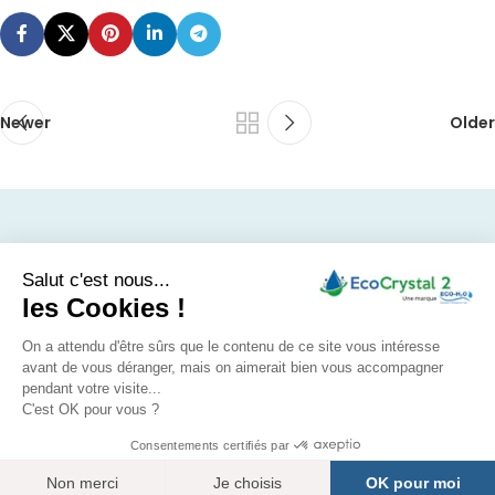
sel sur les tuyaux,
les appareils
électroménagers et
les appareils
sanitaires
Newer
Older
Livraison
En Savoir +
Avis EcoCrystal
Livraison en France,
Salut c'est nous...
EcoCrystal est une
Belgique, Monaco,
marque de la société
les Cookies !
Analyses d'eau
Luxembourg.
ECO-H2O spécialisée
Mentions légales
Pour tout autre pays
dans le traitement de
On a attendu d'être sûrs que le contenu de ce site vous intéresse
veuillez nous
CGV
l'eau depuis 2004.
avant de vous déranger, mais on aimerait bien vous accompagner
contacter
ECO-H2O
pendant votre visite...
EcoCrystal in English
C'est OK pour vous ?
© Tous droits réservés.
Consentements certifiés par
Français (France)
Non merci
Je choisis
OK pour moi